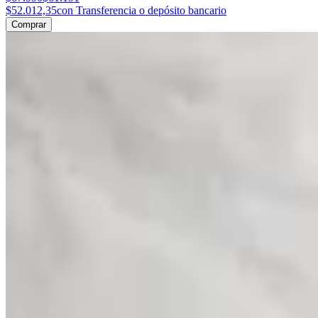
$52.012,35
con Transferencia o depósito bancario
Comprar