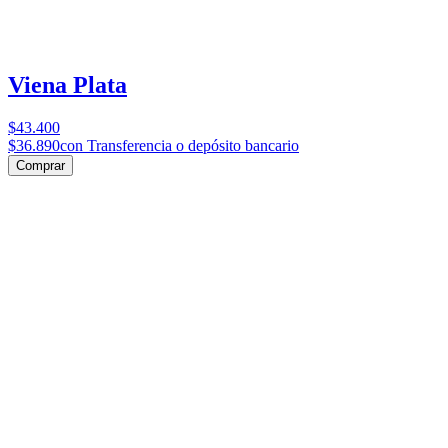
Viena Plata
$43.400
$36.890
con Transferencia o depósito bancario
Comprar