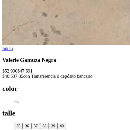
Inicio
.
Valerie Gamuza Negra
$52.990
$47.691
$40.537,35
con Transferencia o depósito bancario
color
talle
35
36
37
38
39
40